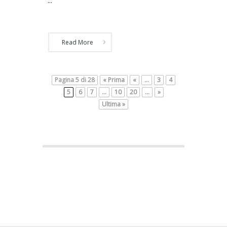
...
Read More
Pagina 5 di 28
« Prima
«
...
3
4
5
6
7
...
10
20
...
»
Ultima »