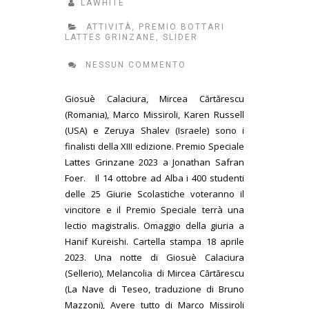
LAWHITE
ATTIVITÀ
,
PREMIO BOTTARI
LATTES GRINZANE
,
SLIDER
NESSUN COMMENTO
Giosuè Calaciura, Mircea Cărtărescu
(Romania), Marco Missiroli, Karen Russell
(USA) e Zeruya Shalev (Israele) sono i
finalisti della XIII edizione. Premio Speciale
Lattes Grinzane 2023 a Jonathan Safran
Foer. Il 14 ottobre ad Alba i 400 studenti
delle 25 Giurie Scolastiche voteranno il
vincitore e il Premio Speciale terrà una
lectio magistralis. Omaggio della giuria a
Hanif Kureishi. Cartella stampa 18 aprile
2023. Una notte di Giosuè Calaciura
(Sellerio), Melancolia di Mircea Cărtărescu
(La Nave di Teseo, traduzione di Bruno
Mazzoni), Avere tutto di Marco Missiroli