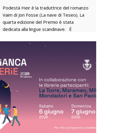
Podestà Heir è la traduttrice del romanzo
Vaim di Jon Fosse (La nave di Teseo). La
quarta edizione del Premio è stata
dedicata alla lingue scandinave. È
Margherita Podestà Heir la vincitrice della
quarta edizione del Premio Biennale Mario
Lattes per la Traduzione, traduttrice di
Vaim dello scrittore norvegese Jon Fosse,
già premio Nobel per la Letteratura 2023.
In Italia il romanzo è edito dalla casa
editrice La Nave di Teseo. Realizzato dalla
Fondazione Bottari Lattes in collaborazione
con l’Associazione Castello di Perno, per
l’edizione 2026 si è stabilito di dedicare il
premio alle lingue scandinave. Gli esperti
che in questa quarta edizione compongono
la Giuria specialistica, Daniela Marcheschi,
Lorenzo Lozzi Gallo e Franco Perrelli, hanno