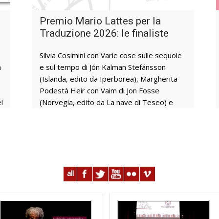
con La vita immaginata (Feltrinelli,
traduzione di Ada Arduini) e Clara Usón con
Premio Mario Lattes per la
Le belve (Sellerio, traduzione di Silvia
Traduzione 2026: le finaliste
Sichel). Nato in memoria di Mario Lattes e
curato dalla Fondazione Bottari Lattes, il
Silvia Cosimini con Varie cose sulle sequoie
Premio fa concorrere insieme autori italiani
n
e sul tempo di Jón Kalman Stefánsson
e stranieri ed è dedicato ai migliori libri di
(Islanda, edito da Iperborea), Margherita
narrativa pubblicati nell’ultimo anno. Dal
Podestà Heir con Vaim di Jon Fosse
e
2017, l’iniziativa è parte integrante del
l
(Norvegia, edito da La nave di Teseo) e
l
calendario culturale legato alla Fiera
o
Francesca Turri con Una notte a Nuuk di
Internazionale del Tartufo Bianco d’Alba. Il
Niviaq Korneliussen (Groenlandia, edito da
Premio Speciale Lattes Grinzane di
Iperborea): sono loro le tre finaliste del
quest’anno va ad Amitav Ghosh, autore di
Premio Biennale Mario Lattes per la
rilievo mondiale universalmente
Traduzione. Il nome della vincitrice sarà
considerato uno dei più grandi scrittori
annunciato sabato 27 giugno 2026 al
all
indiani viventi. Una parte importante del
Castello di Perno (Cn). Attraverso questa
percorso che porta alla cerimonia finale del
iniziativa, che ha raggiunto la sua quarta
Premio è quella che vede ogni anno
edizione, la Fondazione Bottari Lattes
protagonisti gli studenti e le studentesse