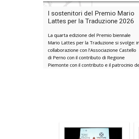
inoltre proposto grandi artisti, italiani e
internazionali, già noti al grande pubblico o
I sostenitori del Premio Mario
da riscoprire, facendo propria l’attività di
Lattes per la Traduzione 2026
promozione culturale intrapresa da Mario
Lattes. Carlo Levi, Italo Cremona, Carol
La quarta edizione del Premio biennale
Rama, Amedeo Modigliani, sono solo alcuni
Mario Lattes per la Traduzione si svolge: i
tra gli autori esposti in occasione delle
collaborazione con l’Associazione Castello
esposizioni temporanee. Attraverso la
di Perno con il contributo di Regione
letteratura, a cui ha riservato un’attenzion
Piemonte con il contributo e il patrocinio de
particolare, Caterina ha voluto valorizzare i
Comune di Monforte d’Alba con il patrocini
patrimonio locale mantenendo una
di Unione di Comuni Colline di Langa e del
vocazione internazionale, ospitando
Barolo Confindustria Cuneo con il
nell’albese scrittori italiani e stranieri di
sostegno di Banca D’Alba Fondazione CRT
rilievo mondiale, attraverso il Premio
Partner: Italiana Assicurazione Università
Lattes Grinzane. Tra questi Haruki
degli Studi di Torino – Dipartimento di
Murakami, Jonathan Safran Foer, Margaret
Lingue e Letterature Straniere e Culture
Atwood, Ian McEwan, Amos Oz, Maaza
Moderne Università degli Studi di Milano –
Mengiste, Martin Amis; oltre agli italiani
Dipartimento di Lingue e Letterature
Nicola Lagioia, Alessandro Baricco, Claudio