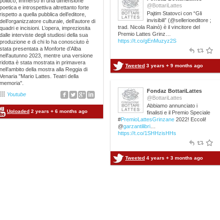
politico, immerso in una dimensione
precedenti edizioni – dedicate
@BottariLattes
poetica e introspettiva altrettanto forte
Pajtim Statovci con “Gli
rispettivamente alla lingua araba, al cinese
rispetto a quella pubblica dell’editore,
invisibili” (@sellerioeditore ;
dell’organizzatore culturale, dell’autore di
e all’ispano-americano – la selezione delle
trad. Nicola Rainò) è il vincitore del
quadri e incisioni. L’opera, impreziosita
Premio Lattes Grinz…
dalle interviste degli studiosi della sua
opere si è articolata in due fasi: in un primo
https://t.co/gEnMuzyz2S
produzione e di chi lo ha conosciuto è
stata presentata a Monforte d’Alba
momento la Giuria stabile, tenendo conto
nell'autunno 2023, mentre una versione
della capacità del traduttore di rendere in
ridotta è stata mostrata in primavera
Tweeted
3 years + 9 months ago
nell’ambito della mostra alla Reggia di
italiano la qualità letteraria del testo, ha
Venaria "Mario Lattes. Teatri della
memoria".
individuato i tre romanzi finalisti. Ora la
Fondaz BottariLattes
Youtube
parola passa alla Giuria specialistica,
@BottariLattes
Abbiamo annunciato i
esperta della lingua in oggetto, che
Uploaded
2 years + 6 months ago
finalisti e il Premio Speciale
#
PremioLattesGrinzane
2022! Eccoli!
decreterà la vincitrice. A proposito della
@
garzantilibri
…
terzina finalista di questa edizione, la Giuria
https://t.co/1SHHzisHHs
stabile ha commentato: “Noi membri della
giuria stabile, che…
Tweeted
4 years + 3 months ago
Read More