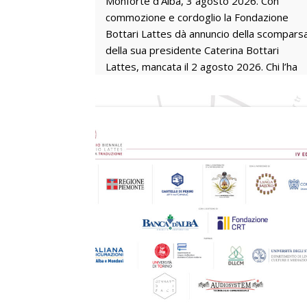
Monforte d’Alba, 3 agosto 2026. Con
commozione e cordoglio la Fondazione
Bottari Lattes dà annuncio della scompars
della sua presidente Caterina Bottari
Lattes, mancata il 2 agosto 2026. Chi l’ha
conosciuta, ricorderà sempre il suo
incessante impegno verso la diffusione
della cultura e dell’arte, che dal 2009
Caterina ha declinato attraverso le attività
della Fondazione dedicata al marito Mario
Lattes. Dal sogno di Caterina di ampliare la
conoscenza dell’artista ed editore con cui
condivise trent’anni della sua vita, è nata
un’avventura culturale che ha avuto
insperate ramificazioni e frutti
artisticamente rilevanti. Per quasi vent’ann
la sede stessa della Fondazione è stata un
crocevia di bellezza che ha ospitato mostr
d’arte ed esposizioni fotografiche. Ha