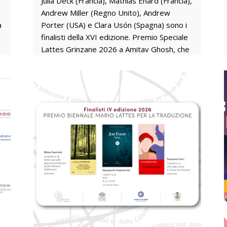
Julia Deck (Francia), Mathias Enard (Francia),
Andrew Miller (Regno Unito), Andrew
a
Porter (USA) e Clara Usón (Spagna) sono i
finalisti della XVI edizione. Premio Speciale
Lattes Grinzane 2026 a Amitav Ghosh, che
terrà una lectio magistralis ad Alba il 17
ottobre, durante la cerimonia finale. 400
studenti di tutta Italia per scegliere il
romanzo vincitore della cinquina più
internazionale nella storia del Premio.
Cartella stampa Entra nel vivo la
sedicesima edizione del Premio Lattes
Grinzane con l’annuncio dei cinque autori
finalisti: Julia Deck con Ann d’Inghilterra
(Adelphi, traduzione di Yasmina Melaouah),
i
Mathias Enard con Disertare (e/o,
traduzione di Yasmina Melaouah), Andrew
e
Miller con La terra d’inverno (NNE,
traduzione di Ada Arduini), Andrew Porter