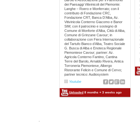
Barolo e Associazione per il Patrimonio
dei Paesaggi Vitivinicoli del Piemonte:
Langhe – Roero e Monferrato; con il
contributo di Fondazione CRC,
Fondazione CRT, Banca D’Alba, Az.
Vitivinicola Conterno Giacomo e Banor
SIM; con il patrocinio e sostegno di
Comune di Monforte d’Alba, Città di Alba,
Comune di Grinzane Cavour; in
collaborazione con Fiera Internazionale
del Tartufo Bianco d’Alba, Teatro Sociale
G. Busca di Alba e Enoteca Regionale
Piemontese Cavour; partner: Az.
Agricola Conterno Fantino, Cantina
Terre del Barolo, Arnaldo Rivera, Antica
Torroneria Piemontese, Albergo
Ristorante Felicin e Comune di Cervo;
partner tecnico: Audiosystem
Youtube
Uploaded
8 months + 3 weeks ago
.