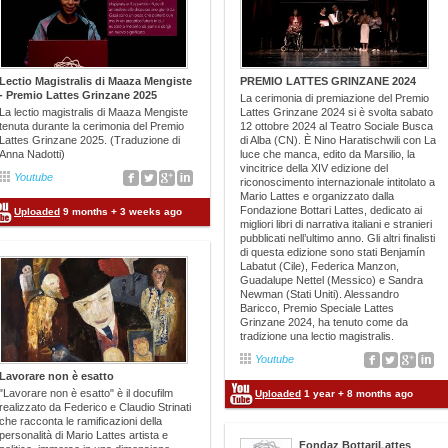
intende valorizzare la figura del traduttore,
di venticinque istituti sparsi in tutta Italia, e
grazie al quale è possibile conoscere testi
non solo Quest’anno per la prima volta
diversi da quelli pubblicati nella propria
entrano a far parte delle Giurie Scolastiche
lingua, a cui è affidato il difficile compito di
Lectio Magistralis di Maaza Mengiste
PREMIO LATTES GRINZANE 2024
quattro nuove realtà: il Liceo Statale Niccolò
portare nel proprio Paese le storie e le
- Premio Lattes Grinzane 2025
La cerimonia di premiazione del Premio
Forteguerri di Pistoia, città che ricopre
La lectio magistralis di Maaza Mengiste
Lattes Grinzane 2024 si è svolta sabato
narrazioni di un’altra cultura. Quest’anno il
tenuta durante la cerimonia del Premio
12 ottobre 2024 al Teatro Sociale Busca
attualmente la carica di Capitale Italiana del
Lattes Grinzane 2025. (Traduzione di
di Alba (CN). È Nino Haratischwili con La
Premio è dedicato alle lingue scandinave.
Anna Nadotti)
luce che manca, edito da Marsilio, la
Libro 2026, il Nuovo Polo Scolastico di
Come da tradizione, la cerimonia finale –
vincitrice della XIV edizione del
Youtube
Finale Ligure (Sv), il Lycée René Char di
riconoscimento internazionale intitolato a
condotta dalla giornalista Laura Pezzino – si
Mario Lattes e organizzato dalla
Avignone, in Francia, e l’Istituto Statale di
Fondazione Bottari Lattes, dedicato ai
Uploaded
9 months + 3 weeks ago
terrà nel cuore delle Langhe, mettendo in
migliori libri di narrativa italiani e stranieri
Istruzione Specializzata per Sordi Antonio…
dialogo le traduttrici e i giurati del Premio in
pubblicati nell’ultimo anno. Gli altri finalisti
di questa edizione sono stati Benjamín
una tavola rotonda coordinata dal
Labatut (Cile), Federica Manzon,
Read More
Guadalupe Nettel (Messico) e Sandra
professor Franco Perrelli. Saranno presenti
Newman (Stati Uniti). Alessandro
Baricco, Premio Speciale Lattes
anche alcuni dei traduttori di domani,
Grinzane 2024, ha tenuto come da
studenti di Lingue e Letterature Straniere
tradizione una lectio magistralis.
dell’Università di Milano, per interagire e
Youtube
Lavorare non è esatto
confrontarsi con gli esperti. La premiazione
"Lavorare non è esatto" è il docufilm
Uploaded
1 year + 8 months ago
verrà trasmessa in streaming sulla pagina
realizzato da Federico e Claudio Strinati
che racconta le ramificazioni della
Facebook della Fondazione. Come nelle tre
personalità di Mario Lattes artista e
Fondaz BottariLattes