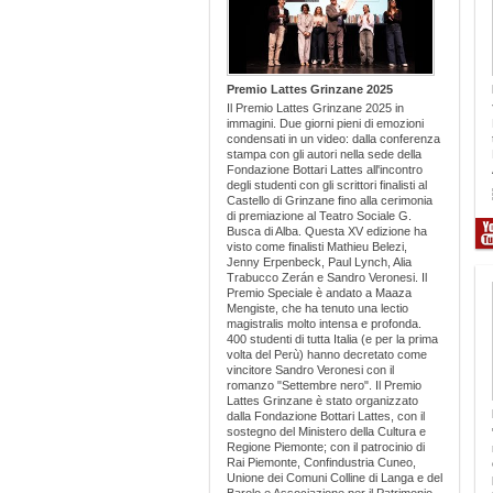
Straniere Ristorante Gennaro di Pace
Magris. La sua visione, volta a favorire in
Audiosystem
ogni occasione la vicinanza tra i giovani e la
cultura, ha guidato la maggior parte delle
Premio Lattes Grinzane 2025
iniziative intraprese dalla Fondazione: da
Il Premio Lattes Grinzane 2025 in
Vivolibro, rassegna dedicata ai più piccoli,
immagini. Due giorni pieni di emozioni
condensati in un video: dalla conferenza
passando per le giurie scolastiche
stampa con gli autori nella sede della
Fondazione Bottari Lattes all'incontro
protagoniste del Premio Lattes Grinzane,
degli studenti con gli scrittori finalisti al
fino a farsi sostenitrice del Premio
Castello di Grinzane fino alla cerimonia
di premiazione al Teatro Sociale G.
Traduzione Poetica istituito dall’Università
Busca di Alba. Questa XV edizione ha
visto come finalisti Mathieu Belezi,
di Torino. Così la ricordano i suoi nipoti:
Jenny Erpenbeck, Paul Lynch, Alia
Trabucco Zerán e Sandro Veronesi. Il
“Caterina Bottari Lattes se n’è andata
Premio Speciale è andato a Maaza
serenamente dopo una vita di tempeste e
Mengiste, che ha tenuto una lectio
magistralis molto intensa e profonda.
di avventure, per nessuna delle quali…
400 studenti di tutta Italia (e per la prima
volta del Perù) hanno decretato come
vincitore Sandro Veronesi con il
Read More
romanzo "Settembre nero". Il Premio
Lattes Grinzane è stato organizzato
dalla Fondazione Bottari Lattes, con il
sostegno del Ministero della Cultura e
Regione Piemonte; con il patrocinio di
Rai Piemonte, Confindustria Cuneo,
Unione dei Comuni Colline di Langa e del