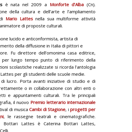
es
è nata nel 2009 a
Monforte d’Alba
(Cn).
ne della cultura e dell’arte e l’ampliamento
 di
Mario Lattes
nella sua multiforme attività
 animatore di proposte culturali.
one lucido e anticonformista, artista di
merito della diffusione in Italia di pittori e
lore. Fu direttore dell’omonima casa editrice,
 per lungo tempo punto di riferimento della
zioni scolastiche realizzate si ricorda l’antologia
o Lattes per gli studenti delle scuole medie.
 lucro. Porta avanti iniziative di studio e di
irettamente o in collaborazione con altri enti o
tti e appuntamenti culturali. Tra le principali
grafia, il nuovo
Premio letterario internazionale
stival di musica
Cambi di Stagione
, i
progetti per
ni
, le rassegne teatrali e cinematografiche.
 Bottari Lattes è Caterina Bottari Lattes,
elli.