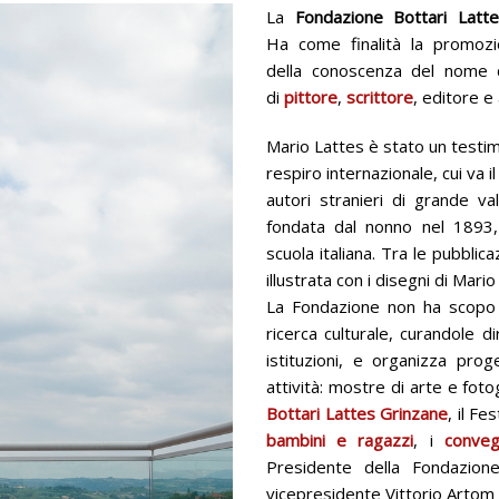
La
Fondazione Bottari Latt
Ha come finalità la promozio
della conoscenza del nome
di
pittore
,
scrittore
, editore e
Mario Lattes è stato un testim
respiro internazionale, cui va il 
autori stranieri di grande va
fondata dal nonno nel 1893,
scuola italiana. Tra le pubblica
illustrata con i disegni di Mari
La Fondazione non ha scopo di
ricerca culturale, curandole d
istituzioni, e organizza proge
attività: mostre di arte e foto
Bottari Lattes Grinzane
, il Fe
bambini e ragazzi
, i
conveg
Presidente della Fondazione
vicepresidente Vittorio Artom C