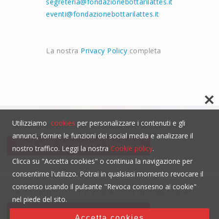
segreteria@fondazionebottarilattes.it
eventi@fondazionebottarilattes.it
La nostra
Privacy Policy
completa
Utilizziamo
cookies
per personalizzare i contenuti e gli
Questo contenuto non è visibile senza l'uso dei cookies.
annunci, fornire le funzioni dei social media e analizzare il
click per accettare i cookies
nostro traffico. Leggi la nostra
Cookie policy
.
Clicca su "Accetta cookies" o continua la navigazione per
consentirne l'utilizzo. Potrai in qualsiasi momento revocare il
consenso usando il pulsante "Revoca consesno ai cookie"
Questo contenuto non è visibile senza l'uso dei cookies.
nel piede del sito.
click per accettare i cookies
Accetta cookies