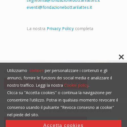
segreteria@fondazionebottarilattes.it
eventi@fondazionebottarilattes.it
La nostra
Privacy Policy
completa
Utilizziamo
cookies
per personalizzare i contenuti e gli
Questo contenuto non è visibile senza l'uso dei cookies.
annunci, fornire le funzioni dei social media e analizzare il
click per accettare i cookies
nostro traffico. Leggi la nostra
Cookie policy
.
Clicca su "Accetta cookies" o continua la navigazione per
consentirne l'utilizzo. Potrai in qualsiasi momento revocare il
consenso usando il pulsante "Revoca consesno ai cookie"
Questo contenuto non è visibile senza l'uso dei cookies.
nel piede del sito.
click per accettare i cookies
Accetta cookies