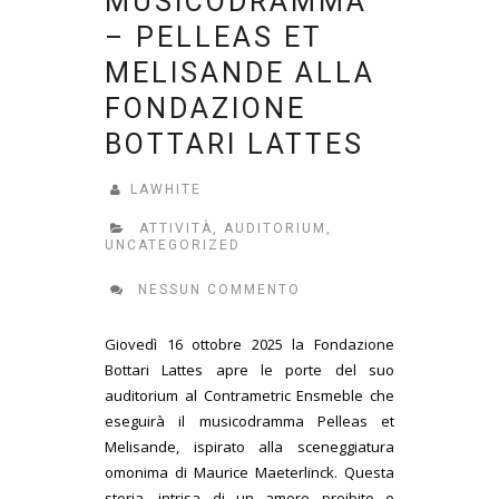
MUSICODRAMMA
– PELLEAS ET
MELISANDE ALLA
FONDAZIONE
BOTTARI LATTES
LAWHITE
ATTIVITÀ
,
AUDITORIUM
,
UNCATEGORIZED
NESSUN COMMENTO
Giovedì 16 ottobre 2025 la Fondazione
Bottari Lattes apre le porte del suo
auditorium al Contrametric Ensmeble che
eseguirà il musicodramma Pelleas et
Melisande, ispirato alla sceneggiatura
omonima di Maurice Maeterlinck. Questa
storia, intrisa di un amore proibito e