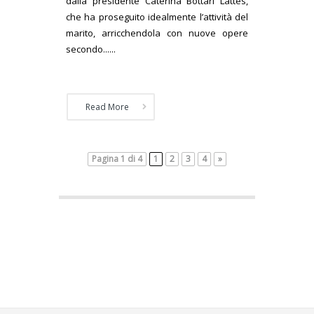
dalla presidente Caterina Bottari Lattes,
che ha proseguito idealmente l’attività del
marito, arricchendola con nuove opere
secondo......
Read More
Pagina 1 di 4
1
2
3
4
»