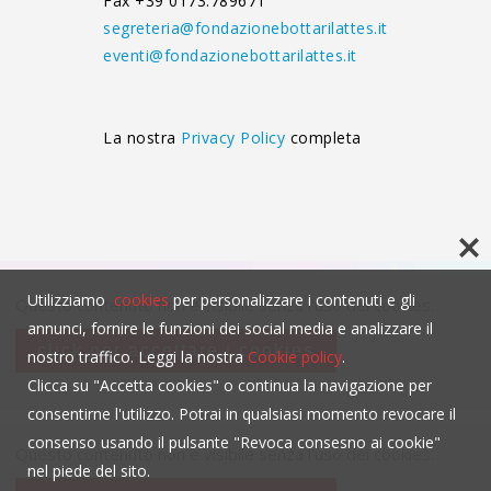
Fax +39 0173.789671
segreteria@fondazionebottarilattes.it
eventi@fondazionebottarilattes.it
La nostra
Privacy Policy
completa
Utilizziamo
cookies
per personalizzare i contenuti e gli
Questo contenuto non è visibile senza l'uso dei cookies.
annunci, fornire le funzioni dei social media e analizzare il
click per accettare i cookies
nostro traffico. Leggi la nostra
Cookie policy
.
Clicca su "Accetta cookies" o continua la navigazione per
consentirne l'utilizzo. Potrai in qualsiasi momento revocare il
consenso usando il pulsante "Revoca consesno ai cookie"
Questo contenuto non è visibile senza l'uso dei cookies.
nel piede del sito.