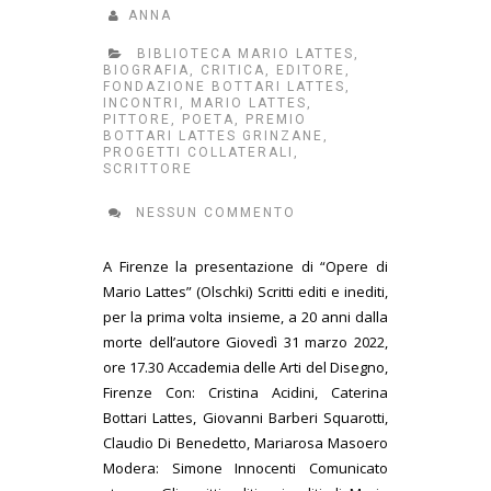
ANNA
BIBLIOTECA MARIO LATTES
,
BIOGRAFIA
,
CRITICA
,
EDITORE
,
FONDAZIONE BOTTARI LATTES
,
INCONTRI
,
MARIO LATTES
,
PITTORE
,
POETA
,
PREMIO
BOTTARI LATTES GRINZANE
,
PROGETTI COLLATERALI
,
SCRITTORE
NESSUN COMMENTO
A Firenze la presentazione di “Opere di
Mario Lattes” (Olschki) Scritti editi e inediti,
per la prima volta insieme, a 20 anni dalla
morte dell’autore Giovedì 31 marzo 2022,
ore 17.30 Accademia delle Arti del Disegno,
Firenze Con: Cristina Acidini, Caterina
Bottari Lattes, Giovanni Barberi Squarotti,
Claudio Di Benedetto, Mariarosa Masoero
Modera: Simone Innocenti Comunicato