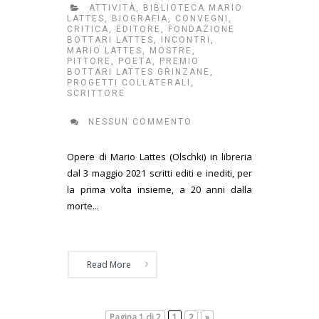
ATTIVITÀ
,
BIBLIOTECA MARIO
LATTES
,
BIOGRAFIA
,
CONVEGNI
,
CRITICA
,
EDITORE
,
FONDAZIONE
BOTTARI LATTES
,
INCONTRI
,
MARIO LATTES
,
MOSTRE
,
PITTORE
,
POETA
,
PREMIO
BOTTARI LATTES GRINZANE
,
PROGETTI COLLATERALI
,
SCRITTORE
NESSUN COMMENTO
Opere di Mario Lattes (Olschki) in libreria
dal 3 maggio 2021 scritti editi e inediti, per
la prima volta insieme, a 20 anni dalla
morte...
Read More
Pagina 1 di 2
1
2
»