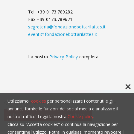
Tel. +39 0173.789282
Fax +39 0173.789671
segreteria@fondazionebottarilattes.it
eventi@fondazionebottarilattes.it
La nostra
Privacy Policy
completa
Utilizziamo
cookies
per personalizzare i contenuti e gli
Questo contenuto non è visibile senza l'uso dei cookies.
annunci, fornire le funzioni dei social media e analizzare il
click per accettare i cookies
nostro traffico. Leggi la nostra
Cookie policy
.
Clicca su "Accetta cookies" o continua la navigazione per
consentirne l'utilizzo. Potrai in qualsiasi momento revocare il