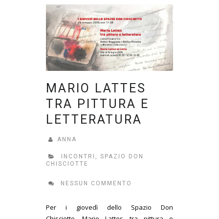
MARIO LATTES
TRA PITTURA E
LETTERATURA
ANNA
INCONTRI
,
SPAZIO DON
CHISCIOTTE
NESSUN COMMENTO
Per i giovedì dello Spazio Don
Chisciotte, Mario Lattes tra pittura e