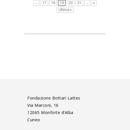
...
17
18
19
20
21
...
»
Ultima »
Fondazione Bottari Lattes
Via Marconi, 16
12065 Monforte d’Alba
Cuneo