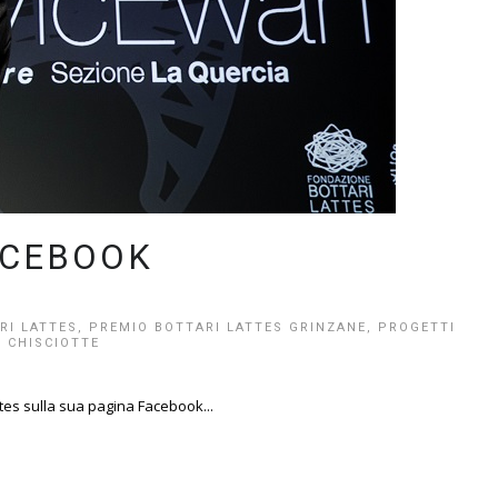
ACEBOOK
RI LATTES
,
PREMIO BOTTARI LATTES GRINZANE
,
PROGETTI
 CHISCIOTTE
ttes sulla sua pagina Facebook...