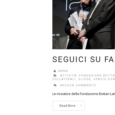
SEGUICI SU F
ANNA
ATTIVITÀ
,
FONDAZIONE BOTTA
COLLATERALI
,
SLIDER
,
SPAZIO DON
NESSUN COMMENTO
Le iniziative della Fondazione Bottari La
Read More