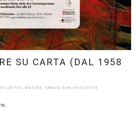
RE SU CARTA (DAL 1958
RI LATTES
,
MOSTRE
,
SPAZIO DON CHISCIOTTE
8...