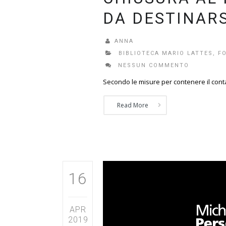
DA DESTINARS
ANNA
BIBLIOTECA MARIO LATTES
,
F
NESSUN COMMENTO
Secondo le misure per contenere il conta
Read More
16
APR
2019