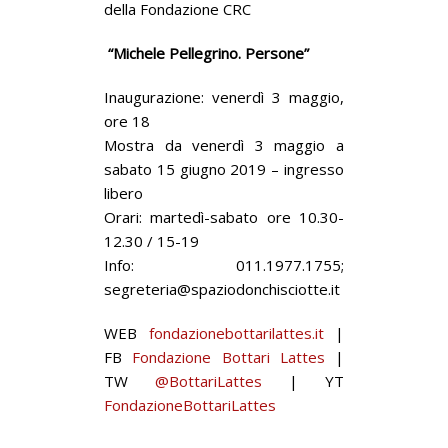
della Fondazione CRC
“Michele Pellegrino. Persone”
Inaugurazione: venerdì 3 maggio,
ore 18
Mostra da venerdì 3 maggio a
sabato 15 giugno 2019 – ingresso
libero
Orari: martedì-sabato ore 10.30-
12.30 / 15-19
Info: 011.1977.1755;
segreteria@spaziodonchisciotte.it
WEB
fondazionebottarilattes.it
|
FB
Fondazione Bottari Lattes
|
TW
@BottariLattes
| YT
FondazioneBottariLattes