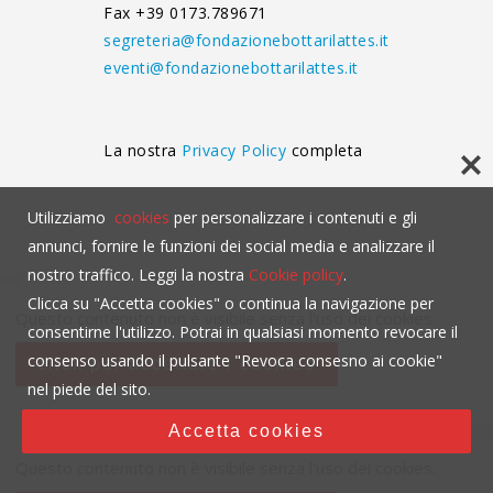
Fax +39 0173.789671
segreteria@fondazionebottarilattes.it
eventi@fondazionebottarilattes.it
La nostra
Privacy Policy
completa
Utilizziamo
cookies
per personalizzare i contenuti e gli
annunci, fornire le funzioni dei social media e analizzare il
nostro traffico. Leggi la nostra
Cookie policy
.
Clicca su "Accetta cookies" o continua la navigazione per
Questo contenuto non è visibile senza l'uso dei cookies.
consentirne l'utilizzo. Potrai in qualsiasi momento revocare il
consenso usando il pulsante "Revoca consesno ai cookie"
click per accettare i cookies
nel piede del sito.
Accetta cookies
Questo contenuto non è visibile senza l'uso dei cookies.