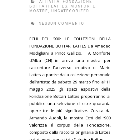
ATTIVITÀ
,
FONDAZIONE
BOTTARI LATTES
,
MONFORTE
,
MOSTRE
,
UNCATEGORIZED
NESSUN COMMENTO
ECHI DEL ‘900: LE COLLEZIONI DELLA
FONDAZIONE BOTTARI LATTES Da Amedeo
Modigliani a Pinot Gallizio. A Monforte
d’Alba (CN) in arrivo una mostra per
raccontare l’universo creativo di Mario
Lattes a partire dalla collezione personale
dell’artista: da sabato 29 marzo fino all’11
maggio 2025 gli spazi espostivi della
Fondazione Bottari Lattes proporranno al
pubblico una selezione di oltre quaranta
opere tre le più significative. Curata da
Armando Audoli, la mostra Echi del ‘900
valorizza il corpus della Fondazione,
composto dalla raccolta originaria di Lattes
e dai lavori acquisiti da Caterina Bottari......