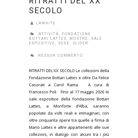
RITRATTI DEL XX
SECOLO
LAWHITE
ATTIVITÀ
,
FONDAZIONE
BOTTARI LATTES
,
MOSTRE
,
SALE
ESPOSITIVE
,
SEDE
,
SLIDER
NESSUN COMMENTO
RITRATTI DEL XX SECOLO Le collezioni della
Fondazione Bottari Lattes e oltre Da Felice
Casorati a Carol Rama A cura di
Francesco Poli Fino al 17 maggio 2026 le
sale espositive della Fondazione Bottari
Lattes, a Monforte d’Alba, saranno
popolate da volti reali e immaginari, con
oltre cinquanta opere tra quelle a firma di
Mario Lattes e altre appartenenti alle sue
collezioni, in dialogo con alcuni tra i più