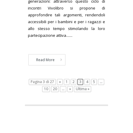
generazioni: attraverso questo ciclo di
incontri Vivolibro si propone di
approfondire tali argomenti, rendendoli
accessibili per i bambini e per i ragazzi e
allo stesso tempo stimolando la loro
partecipazione attiva.......
Read More
Pagina 3 di 27
«
1
2
3
4
5
...
10
20
...
»
Ultima »