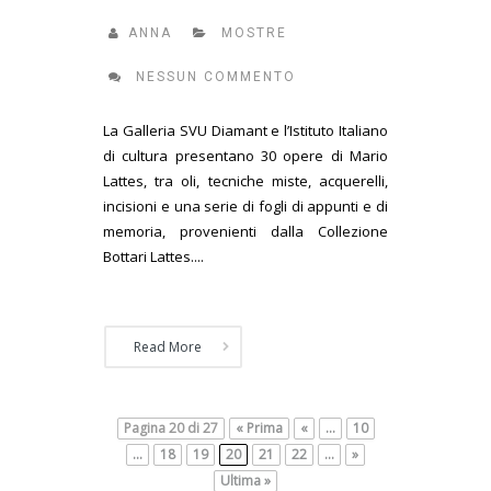
ANNA
MOSTRE
NESSUN COMMENTO
La Galleria SVU Diamant e l’Istituto Italiano
di cultura presentano 30 opere di Mario
Lattes, tra oli, tecniche miste, acquerelli,
incisioni e una serie di fogli di appunti e di
memoria, provenienti dalla Collezione
Bottari Lattes....
Read More
Pagina 20 di 27
« Prima
«
...
10
...
18
19
20
21
22
...
»
Ultima »