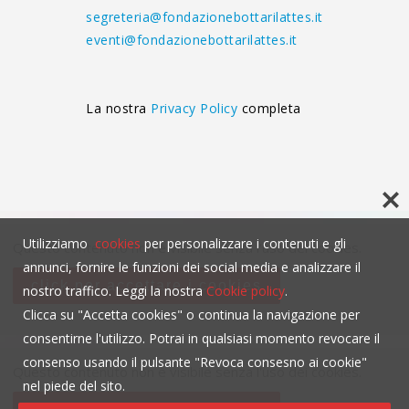
segreteria@fondazionebottarilattes.it
eventi@fondazionebottarilattes.it
La nostra
Privacy Policy
completa
Utilizziamo
cookies
per personalizzare i contenuti e gli
Questo contenuto non è visibile senza l'uso dei cookies.
annunci, fornire le funzioni dei social media e analizzare il
click per accettare i cookies
nostro traffico. Leggi la nostra
Cookie policy
.
Clicca su "Accetta cookies" o continua la navigazione per
consentirne l'utilizzo. Potrai in qualsiasi momento revocare il
consenso usando il pulsante "Revoca consesno ai cookie"
Questo contenuto non è visibile senza l'uso dei cookies.
nel piede del sito.