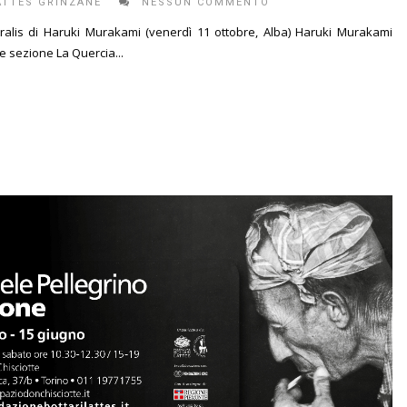
ATTES GRINZANE
NESSUN COMMENTO
istralis di Haruki Murakami (venerdì 11 ottobre, Alba) Haruki Murakami
e sezione La Quercia...