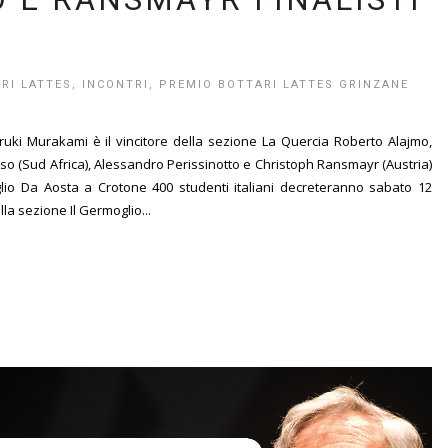
O
RI LATTES
,
INCONTRI
,
PREMIO BOTTARI LATTES GRINZANE
uki Murakami è il vincitore della sezione La Quercia Roberto Alajmo,
o (Sud Africa), Alessandro Perissinotto e Christoph Ransmayr (Austria)
oglio Da Aosta a Crotone 400 studenti italiani decreteranno sabato 12
ella sezione Il Germoglio...