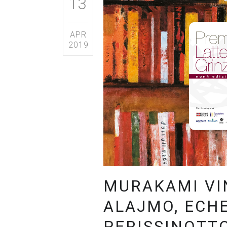
13
APR
2019
MURAKAMI VI
ALAJMO, ECH
PERISSINOTTO