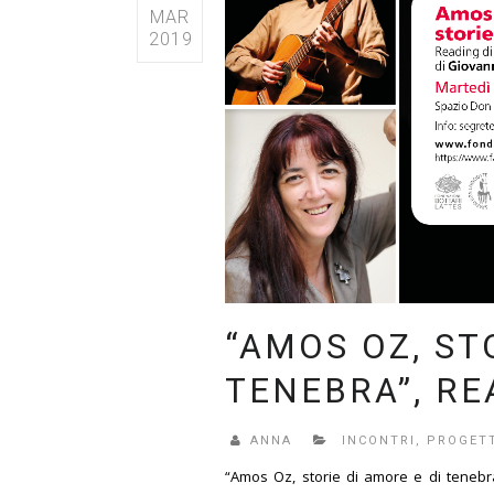
MAR
2019
“AMOS OZ, ST
TENEBRA”, RE
ANNA
INCONTRI
,
PROGETT
“Amos Oz, storie di amore e di tenebr