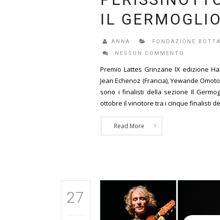
IL GERMOGLI
ANNA
FONDAZIONE BOTTA
NESSUN COMMENTO
Premio Lattes Grinzane IX edizione Har
Jean Echenoz (Francia), Yewande Omotos
sono i finalisti della sezione Il Germ
ottobre il vincitore tra i cinque finalisti d
Read More
27