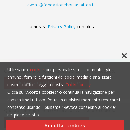
eventi@fondazionebottarilattes.it
La nostra
Privacy Policy
completa
Utilizziamo
cookies
per personalizzare i contenuti e gli
Questo contenuto non è visibile senza l'uso dei cookies.
annunci, fornire le funzioni dei social media e analizzare il
click per accettare i cookies
nostro traffico. Leggi la nostra
Cookie policy
.
Clicca su "Accetta cookies" o continua la navigazione per
consentirne l'utilizzo. Potrai in qualsiasi momento revocare il
consenso usando il pulsante "Revoca consesno ai cookie"
Questo contenuto non è visibile senza l'uso dei cookies.
nel piede del sito.
click per accettare i cookies
Accetta cookies