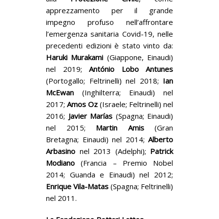
apprezzamento per il grande
impegno profuso nell’affrontare
l’emergenza sanitaria Covid-19, nelle
precedenti edizioni è stato vinto da:
Haruki Murakami
(Giappone, Einaudi)
nel 2019;
António Lobo Antunes
(Portogallo; Feltrinelli) nel 2018;
Ian
McEwan
(Inghilterra; Einaudi) nel
2017;
Amos Oz
(Israele; Feltrinelli) nel
2016;
Javier Marías
(Spagna; Einaudi)
nel 2015;
Martin Amis
(Gran
Bretagna; Einaudi) nel 2014;
Alberto
Arbasino
nel 2013 (Adelphi);
Patrick
Modiano
(Francia – Premio Nobel
2014; Guanda e Einaudi) nel 2012;
Enrique Vila-Matas
(Spagna; Feltrinelli)
nel 2011.