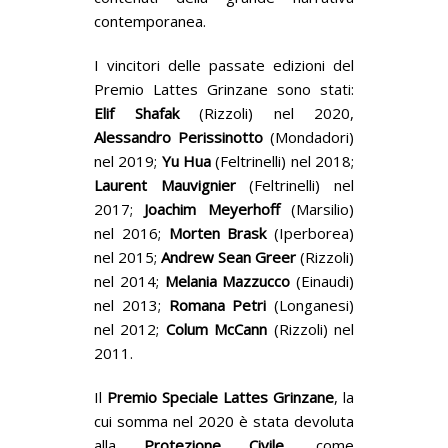
contemporanea.
I vincitori delle passate edizioni del
Premio Lattes Grinzane sono stati:
Elif Shafak
(Rizzoli) nel 2020,
Alessandro Perissinotto
(Mondadori)
nel 2019;
Yu
Hua
(Feltrinelli) nel 2018;
Laurent
Mauvignier
(Feltrinelli) nel
2017;
Joachim
Meyerhoff
(Marsilio)
nel 2016;
Morten
Brask
(Iperborea)
nel 2015;
Andrew
Sean
Greer
(Rizzoli)
nel 2014;
Melania
Mazzucco
(Einaudi)
nel 2013;
Romana
Petri
(Longanesi)
nel 2012;
Colum
McCann
(Rizzoli) nel
2011.
Il
Premio Speciale Lattes Grinzane
, la
cui somma nel 2020 è stata devoluta
alla
Protezione Civile
, come