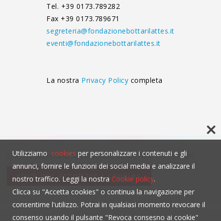
Tel. +39 0173.789282
Fax +39 0173.789671
segreteria@fondazionebottarilattes.it
eventi@fondazionebottarilattes.it
La nostra
Privacy Policy
completa
Utilizziamo
cookies
per personalizzare i contenuti e gli
Questo contenuto non è visibile senza l'uso dei cookies.
annunci, fornire le funzioni dei social media e analizzare il
click per accettare i cookies
nostro traffico. Leggi la nostra
Cookie policy
.
Clicca su "Accetta cookies" o continua la navigazione per
consentirne l'utilizzo. Potrai in qualsiasi momento revocare il
consenso usando il pulsante "Revoca consesno ai cookie"