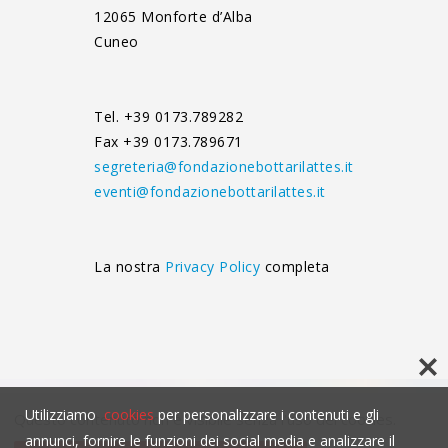
12065 Monforte d’Alba
Cuneo
Tel. +39 0173.789282
Fax +39 0173.789671
segreteria@fondazionebottarilattes.it
eventi@fondazionebottarilattes.it
La nostra
Privacy Policy
completa
Utilizziamo
cookies
per personalizzare i contenuti e gli
Questo contenuto non è visibile senza l'uso dei cookies.
annunci, fornire le funzioni dei social media e analizzare il