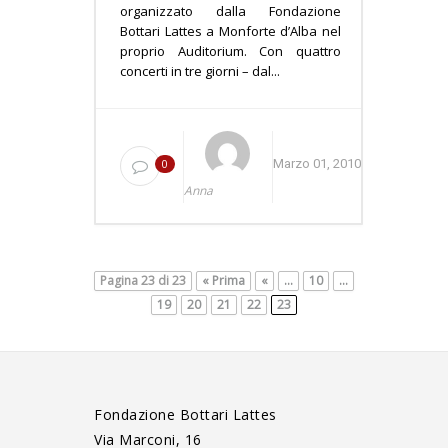
organizzato dalla Fondazione
Bottari Lattes a Monforte d’Alba nel
proprio Auditorium. Con quattro
concerti in tre giorni – dal...
0
Marzo 01, 2010
Anna
Pagina 23 di 23
« Prima
«
...
10
...
19
20
21
22
23
Fondazione Bottari Lattes
Via Marconi, 16