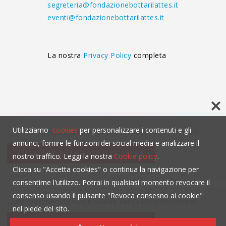
segreteria@fondazionebottarilattes.it
eventi@fondazionebottarilattes.it
La nostra
Privacy Policy
completa
Utilizziamo
cookies
per personalizzare i contenuti e gli
Questo contenuto non è visibile senza l'uso dei cookies.
annunci, fornire le funzioni dei social media e analizzare il
click per accettare i cookies
nostro traffico. Leggi la nostra
Cookie policy
.
Clicca su "Accetta cookies" o continua la navigazione per
consentirne l'utilizzo. Potrai in qualsiasi momento revocare il
consenso usando il pulsante "Revoca consesno ai cookie"
Questo contenuto non è visibile senza l'uso dei cookies.
nel piede del sito.
click per accettare i cookies