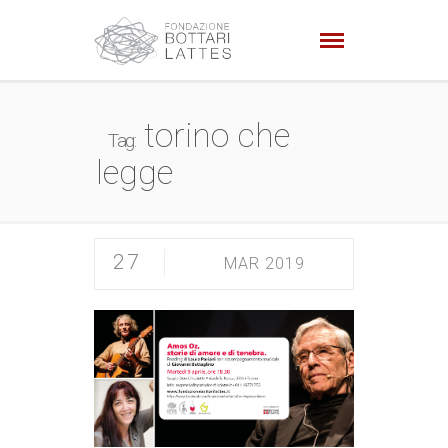
torino che
Tag:
legge
27
MAR 2019