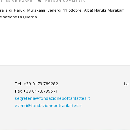
ATTES GRINZANE
NESSUN COMMENTO
istralis di Haruki Murakami (venerdì 11 ottobre, Alba) Haruki Murakami
e sezione La Quercia...
Tel. +39 0173.789282
La
Fax +39 0173.789671
segreteria@fondazionebottarilattes.it
eventi@fondazionebottarilattes.it