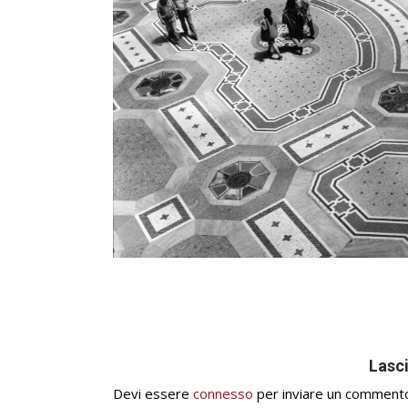
Lasc
Devi essere
connesso
per inviare un comment