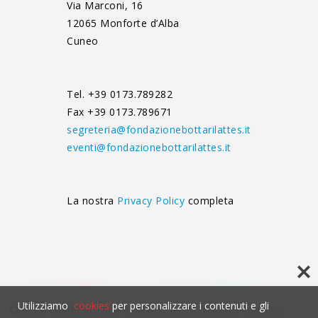
Via Marconi, 16
12065 Monforte d’Alba
Cuneo
Tel. +39 0173.789282
Fax +39 0173.789671
segreteria@fondazionebottarilattes.it
eventi@fondazionebottarilattes.it
La nostra
Privacy Policy
completa
Utilizziamo
cookies
per personalizzare i contenuti e gli
Questo contenuto non è visibile senza l'uso dei cookies.