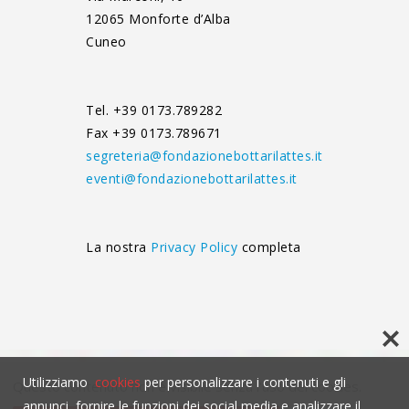
12065 Monforte d’Alba
Cuneo
Tel. +39 0173.789282
Fax +39 0173.789671
segreteria@fondazionebottarilattes.it
eventi@fondazionebottarilattes.it
La nostra
Privacy Policy
completa
Utilizziamo
cookies
per personalizzare i contenuti e gli
Questo contenuto non è visibile senza l'uso dei cookies.
annunci, fornire le funzioni dei social media e analizzare il