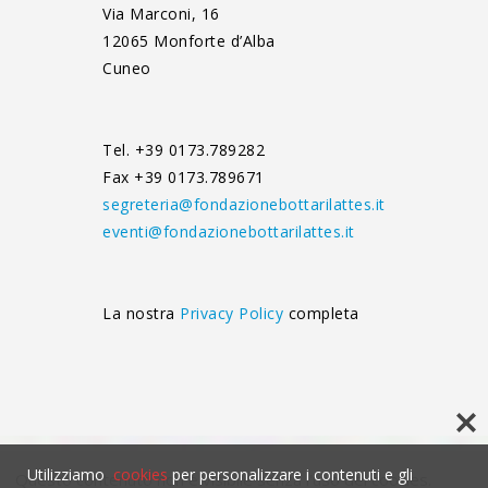
Via Marconi, 16
12065 Monforte d’Alba
Cuneo
Tel. +39 0173.789282
Fax +39 0173.789671
segreteria@fondazionebottarilattes.it
eventi@fondazionebottarilattes.it
La nostra
Privacy Policy
completa
Utilizziamo
cookies
per personalizzare i contenuti e gli
Questo contenuto non è visibile senza l'uso dei cookies.