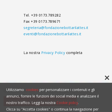
Tel. +39 0173.789282
Fax +39 0173.789671
segreteria@fondazionebottarilattes.it
eventi@fondazionebottarilattes.it
La nostra
Privacy Policy
completa
Utilizziamo
cookies
per personalizzare i contenuti e gli
Questo contenuto non è visibile senza l'uso dei cookies.
annunci, fornire le funzioni dei social media e analizzare il
click per accettare i cookies
nostro traffico. Leggi la nostra
Cookie policy
.
Clicca su "Accetta cookies" o continua la navigazione per