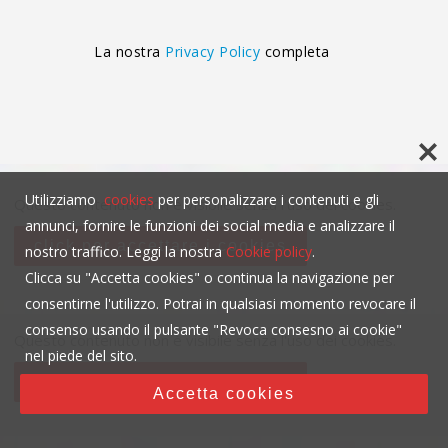
La nostra
Privacy Policy
completa
Utilizziamo
cookies
per personalizzare i contenuti e gli
Questo contenuto non è visibile senza l'uso dei cookies.
annunci, fornire le funzioni dei social media e analizzare il
click per accettare i cookies
nostro traffico. Leggi la nostra
Cookie policy
.
Clicca su "Accetta cookies" o continua la navigazione per
consentirne l'utilizzo. Potrai in qualsiasi momento revocare il
consenso usando il pulsante "Revoca consesno ai cookie"
Questo contenuto non è visibile senza l'uso dei cookies.
nel piede del sito.
click per accettare i cookies
Accetta cookies