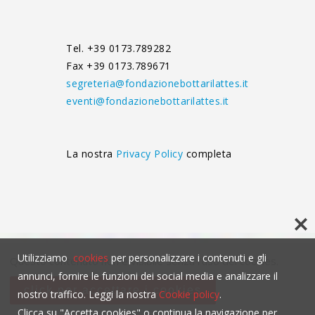
Tel. +39 0173.789282
Fax +39 0173.789671
segreteria@fondazionebottarilattes.it
eventi@fondazionebottarilattes.it
La nostra
Privacy Policy
completa
Utilizziamo
cookies
per personalizzare i contenuti e gli
Questo contenuto non è visibile senza l'uso dei cookies.
annunci, fornire le funzioni dei social media e analizzare il
click per accettare i cookies
nostro traffico. Leggi la nostra
Cookie policy
.
Clicca su "Accetta cookies" o continua la navigazione per