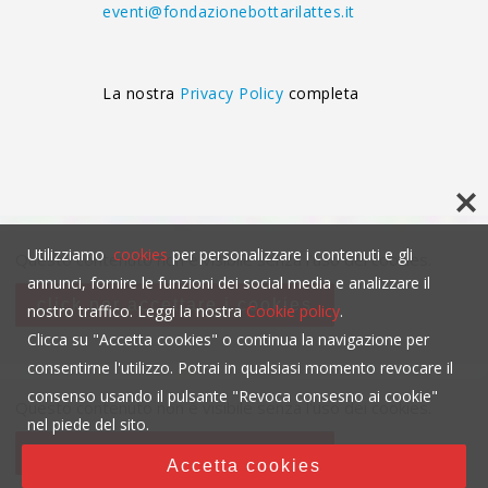
eventi@fondazionebottarilattes.it
La nostra
Privacy Policy
completa
Utilizziamo
cookies
per personalizzare i contenuti e gli
Questo contenuto non è visibile senza l'uso dei cookies.
annunci, fornire le funzioni dei social media e analizzare il
click per accettare i cookies
nostro traffico. Leggi la nostra
Cookie policy
.
Clicca su "Accetta cookies" o continua la navigazione per
consentirne l'utilizzo. Potrai in qualsiasi momento revocare il
consenso usando il pulsante "Revoca consesno ai cookie"
Questo contenuto non è visibile senza l'uso dei cookies.
nel piede del sito.
click per accettare i cookies
Accetta cookies