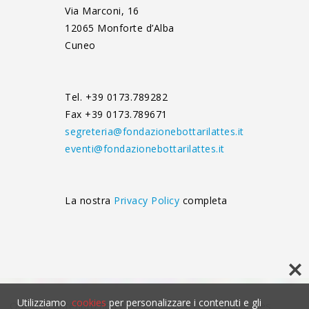
Via Marconi, 16
12065 Monforte d’Alba
Cuneo
Tel. +39 0173.789282
Fax +39 0173.789671
segreteria@fondazionebottarilattes.it
eventi@fondazionebottarilattes.it
La nostra
Privacy Policy
completa
Utilizziamo
cookies
per personalizzare i contenuti e gli
Questo contenuto non è visibile senza l'uso dei cookies.