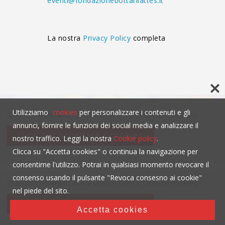
eventi@fondazionebottarilattes.it
La nostra
Privacy Policy
completa
Utilizziamo
cookies
per personalizzare i contenuti e gli
Questo contenuto non è visibile senza l'uso dei cookies.
annunci, fornire le funzioni dei social media e analizzare il
click per accettare i cookies
nostro traffico. Leggi la nostra
Cookie policy
.
Clicca su "Accetta cookies" o continua la navigazione per
consentirne l'utilizzo. Potrai in qualsiasi momento revocare il
consenso usando il pulsante "Revoca consesno ai cookie"
Questo contenuto non è visibile senza l'uso dei cookies.
nel piede del sito.
click per accettare i cookies
Accetta cookies