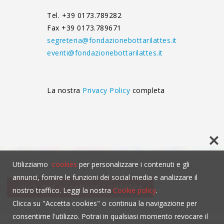
Tel. +39 0173.789282
Fax +39 0173.789671
segreteria@fondazionebottarilattes.it
eventi@fondazionebottarilattes.it
La nostra
Privacy Policy
completa
Utilizziamo
cookies
per personalizzare i contenuti e gli
Questo contenuto non è visibile senza l'uso dei cookies.
annunci, fornire le funzioni dei social media e analizzare il
click per accettare i cookies
nostro traffico. Leggi la nostra
Cookie policy
.
Clicca su "Accetta cookies" o continua la navigazione per
consentirne l'utilizzo. Potrai in qualsiasi momento revocare il