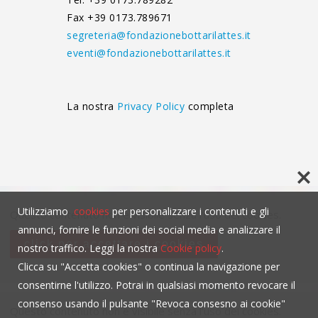
Fax +39 0173.789671
segreteria@fondazionebottarilattes.it
eventi@fondazionebottarilattes.it
La nostra
Privacy Policy
completa
Utilizziamo
cookies
per personalizzare i contenuti e gli
Questo contenuto non è visibile senza l'uso dei cookies.
annunci, fornire le funzioni dei social media e analizzare il
click per accettare i cookies
nostro traffico. Leggi la nostra
Cookie policy
.
Clicca su "Accetta cookies" o continua la navigazione per
consentirne l'utilizzo. Potrai in qualsiasi momento revocare il
consenso usando il pulsante "Revoca consesno ai cookie"
Questo contenuto non è visibile senza l'uso dei cookies.