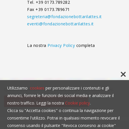
Tel. +39 0173.789282
Fax +39 0173.789671
segreteria@fondazionebottarilattes.it
eventi@fondazionebottarilattes.it
La nostra
Privacy Policy
completa
Utilizziamo
cookies
per personalizzare i contenuti e gli
Questo contenuto non è visibile senza l'uso dei cookies.
annunci, fornire le funzioni dei social media e analizzare il
click per accettare i cookies
nostro traffico. Leggi la nostra
Cookie policy
.
Clicca su "Accetta cookies" o continua la navigazione per
consentirne l'utilizzo. Potrai in qualsiasi momento revocare il
consenso usando il pulsante "Revoca consesno ai cookie"
Questo contenuto non è visibile senza l'uso dei cookies.