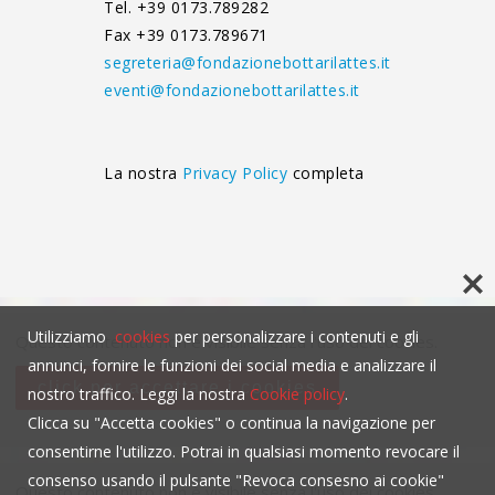
Tel. +39 0173.789282
Fax +39 0173.789671
segreteria@fondazionebottarilattes.it
eventi@fondazionebottarilattes.it
La nostra
Privacy Policy
completa
Utilizziamo
cookies
per personalizzare i contenuti e gli
Questo contenuto non è visibile senza l'uso dei cookies.
annunci, fornire le funzioni dei social media e analizzare il
click per accettare i cookies
nostro traffico. Leggi la nostra
Cookie policy
.
Clicca su "Accetta cookies" o continua la navigazione per
consentirne l'utilizzo. Potrai in qualsiasi momento revocare il
consenso usando il pulsante "Revoca consesno ai cookie"
Questo contenuto non è visibile senza l'uso dei cookies.