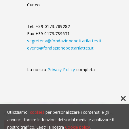
Cuneo
Tel. +39 0173.789282
Fax +39 0173.789671
segreteria@fondazionebottarilattes.it
eventi@fondazionebottarilattes.it
La nostra
Privacy Policy
completa
Utilizziamo
cookies
per personalizzare i contenuti e gli
Questo contenuto non è visibile senza l'uso dei cookies.
annunci, fornire le funzioni dei social media e analizzare il
click per accettare i cookies
nostro traffico. Leggi la nostra
Cookie policy
.