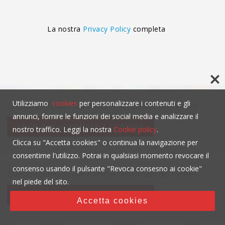
La nostra
Privacy Policy
completa
Utilizziamo
cookies
per personalizzare i contenuti e gli
Questo contenuto non è visibile senza l'uso dei cookies.
annunci, fornire le funzioni dei social media e analizzare il
click per accettare i cookies
nostro traffico. Leggi la nostra
Cookie policy
.
Clicca su "Accetta cookies" o continua la navigazione per
consentirne l'utilizzo. Potrai in qualsiasi momento revocare il
consenso usando il pulsante "Revoca consesno ai cookie"
Questo contenuto non è visibile senza l'uso dei cookies.
nel piede del sito.
click per accettare i cookies
Accetta cookies