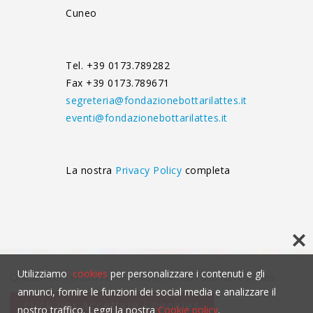
Cuneo
Tel. +39 0173.789282
Fax +39 0173.789671
segreteria@fondazionebottarilattes.it
eventi@fondazionebottarilattes.it
La nostra
Privacy Policy
completa
Utilizziamo
cookies
per personalizzare i contenuti e gli
Questo contenuto non è visibile senza l'uso dei cookies.
annunci, fornire le funzioni dei social media e analizzare il
click per accettare i cookies
nostro traffico. Leggi la nostra
Cookie policy
.