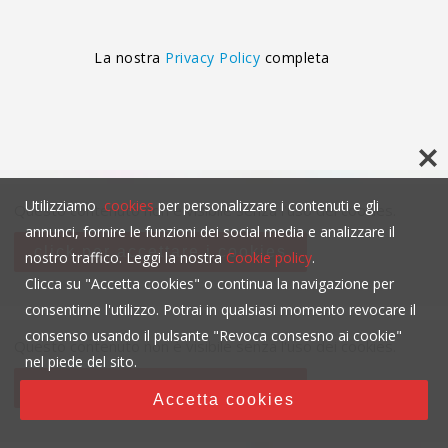
La nostra
Privacy Policy
completa
Utilizziamo
cookies
per personalizzare i contenuti e gli
Questo contenuto non è visibile senza l'uso dei cookies.
annunci, fornire le funzioni dei social media e analizzare il
click per accettare i cookies
nostro traffico. Leggi la nostra
Cookie policy
.
Clicca su "Accetta cookies" o continua la navigazione per
consentirne l'utilizzo. Potrai in qualsiasi momento revocare il
consenso usando il pulsante "Revoca consesno ai cookie"
Questo contenuto non è visibile senza l'uso dei cookies.
nel piede del sito.
click per accettare i cookies
Accetta cookies