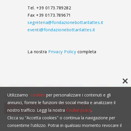
Tel. +39 0173.789282
Fax +39 0173.789671
segreteria@fondazionebottarilattes.it
eventi@fondazionebottarilattes.it
La nostra
Privacy Policy
completa
Utilizziamo
cookies
per personalizzare i contenuti e gli
Questo contenuto non è visibile senza l'uso dei cookies.
annunci, fornire le funzioni dei social media e analizzare il
click per accettare i cookies
nostro traffico. Leggi la nostra
Cookie policy
.
Clicca su "Accetta cookies" o continua la navigazione per
consentirne l'utilizzo. Potrai in qualsiasi momento revocare il