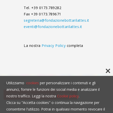
Tel. +39 0173.789282
Fax +39 0173.789671
segreteria@fondazionebottarilattes.it
eventi@fondazionebottarilattes.it
La nostra
Privacy Policy
completa
Utilizziamo
cookies
per personalizzare i contenuti e gli
Questo contenuto non è visibile senza l'uso dei cookies.
annunci, fornire le funzioni dei social media e analizzare il
click per accettare i cookies
nostro traffico. Leggi la nostra
Cookie policy
.
Clicca su "Accetta cookies" o continua la navigazione per
consentirne l'utilizzo. Potrai in qualsiasi momento revocare il