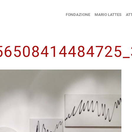
FONDAZIONE
MARIO LATTES
ATT
56508414484725