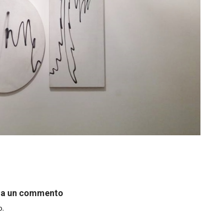
ia un commento
o.