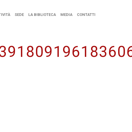
IVITÀ
SEDE
LA BIBLIOTECA
MEDIA
CONTATTI
_39180919618360