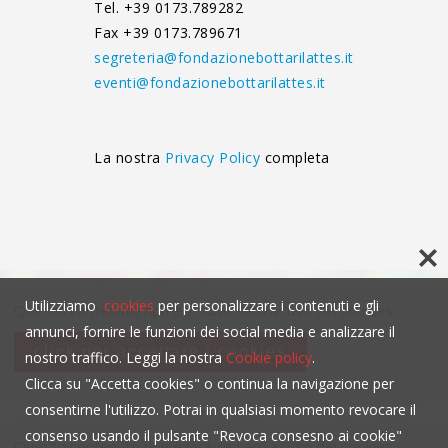
Tel. +39 0173.789282
Fax +39 0173.789671
segreteria@fondazionebottarilattes.it
eventi@fondazionebottarilattes.it
La nostra
Privacy Policy
completa
Utilizziamo
cookies
per personalizzare i contenuti e gli
Questo contenuto non è visibile senza l'uso dei cookies.
annunci, fornire le funzioni dei social media e analizzare il
click per accettare i cookies
nostro traffico. Leggi la nostra
Cookie policy
.
Clicca su "Accetta cookies" o continua la navigazione per
consentirne l'utilizzo. Potrai in qualsiasi momento revocare il
consenso usando il pulsante "Revoca consesno ai cookie"
Questo contenuto non è visibile senza l'uso dei cookies.