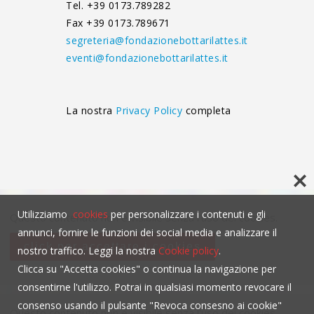
Tel. +39 0173.789282
Fax +39 0173.789671
segreteria@fondazionebottarilattes.it
eventi@fondazionebottarilattes.it
La nostra
Privacy Policy
completa
Utilizziamo
cookies
per personalizzare i contenuti e gli
Questo contenuto non è visibile senza l'uso dei cookies.
annunci, fornire le funzioni dei social media e analizzare il
click per accettare i cookies
nostro traffico. Leggi la nostra
Cookie policy
.
Clicca su "Accetta cookies" o continua la navigazione per
consentirne l'utilizzo. Potrai in qualsiasi momento revocare il
consenso usando il pulsante "Revoca consesno ai cookie"
Questo contenuto non è visibile senza l'uso dei cookies.