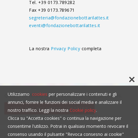
Tel. +39 0173.789282
Fax +39 0173.789671
segreteria@fondazionebottarilattes.it
eventi@fondazionebottarilattes.it
La nostra
Privacy Policy
completa
Utilizziamo
cookies
per personalizzare i contenuti e gli
Questo contenuto non è visibile senza l'uso dei cookies.
annunci, fornire le funzioni dei social media e analizzare il
click per accettare i cookies
nostro traffico. Leggi la nostra
Cookie policy
.
Clicca su "Accetta cookies" o continua la navigazione per
consentirne l'utilizzo. Potrai in qualsiasi momento revocare il
consenso usando il pulsante "Revoca consesno ai cookie"
Questo contenuto non è visibile senza l'uso dei cookies.