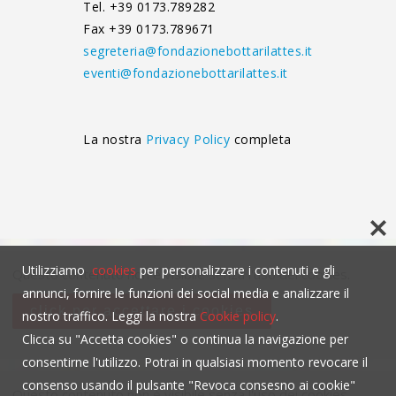
Tel. +39 0173.789282
Fax +39 0173.789671
segreteria@fondazionebottarilattes.it
eventi@fondazionebottarilattes.it
La nostra
Privacy Policy
completa
Utilizziamo
cookies
per personalizzare i contenuti e gli
Questo contenuto non è visibile senza l'uso dei cookies.
annunci, fornire le funzioni dei social media e analizzare il
click per accettare i cookies
nostro traffico. Leggi la nostra
Cookie policy
.
Clicca su "Accetta cookies" o continua la navigazione per
consentirne l'utilizzo. Potrai in qualsiasi momento revocare il
consenso usando il pulsante "Revoca consesno ai cookie"
Questo contenuto non è visibile senza l'uso dei cookies.