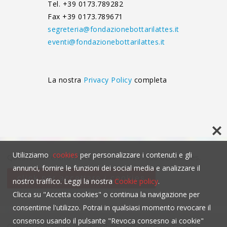
Tel. +39 0173.789282
Fax +39 0173.789671
segreteria@fondazionebottarilattes.it
eventi@fondazionebottarilattes.it
La nostra
Privacy Policy
completa
Utilizziamo
cookies
per personalizzare i contenuti e gli
Questo contenuto non è visibile senza l'uso dei cookies.
annunci, fornire le funzioni dei social media e analizzare il
click per accettare i cookies
nostro traffico. Leggi la nostra
Cookie policy
.
Clicca su "Accetta cookies" o continua la navigazione per
consentirne l'utilizzo. Potrai in qualsiasi momento revocare il
consenso usando il pulsante "Revoca consesno ai cookie"
Questo contenuto non è visibile senza l'uso dei cookies.