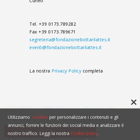
Cuneo
Tel. +39 0173.789282
Fax +39 0173.789671
segreteria@fondazionebottarilattes.it
eventi@fondazionebottarilattes.it
La nostra
Privacy Policy
completa
Utilizziamo
cookies
per personalizzare i contenuti e gli
Questo contenuto non è visibile senza l'uso dei cookies.
annunci, fornire le funzioni dei social media e analizzare il
click per accettare i cookies
nostro traffico. Leggi la nostra
Cookie policy
.