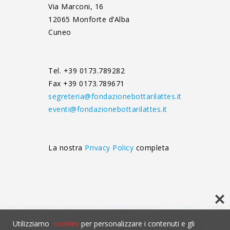
Via Marconi, 16
12065 Monforte d’Alba
Cuneo
Tel. +39 0173.789282
Fax +39 0173.789671
segreteria@fondazionebottarilattes.it
eventi@fondazionebottarilattes.it
La nostra
Privacy Policy
completa
Utilizziamo
cookies
per personalizzare i contenuti e gli
Questo contenuto non è visibile senza l'uso dei cookies.