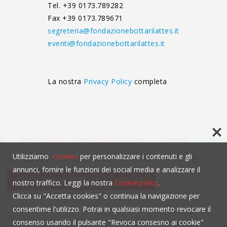
Tel. +39 0173.789282
Fax +39 0173.789671
segreteria@fondazionebottarilattes.it
eventi@fondazionebottarilattes.it
La nostra
Privacy Policy
completa
Utilizziamo
cookies
per personalizzare i contenuti e gli
Questo contenuto non è visibile senza l'uso dei cookies.
annunci, fornire le funzioni dei social media e analizzare il
click per accettare i cookies
nostro traffico. Leggi la nostra
Cookie policy
.
Clicca su "Accetta cookies" o continua la navigazione per
consentirne l'utilizzo. Potrai in qualsiasi momento revocare il
consenso usando il pulsante "Revoca consesno ai cookie"