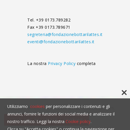
Tel. +39 0173.789282
Fax +39 0173.789671
segreteria@fondazionebottarilattes.it
eventi@fondazionebottarilattes.it
La nostra
Privacy Policy
completa
Utilizziamo
cookies
per personalizzare i contenuti e gli
Questo contenuto non è visibile senza l'uso dei cookies.
annunci, fornire le funzioni dei social media e analizzare il
click per accettare i cookies
nostro traffico. Leggi la nostra
Cookie policy
.
Clicca su "Accetta cookies" o continua la navigazione per